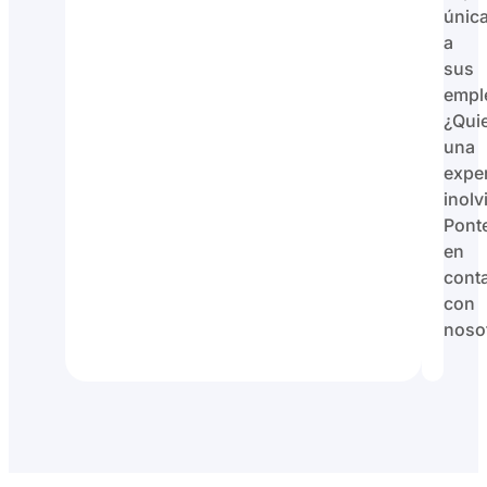
únic
a
sus
empl
¿Qui
una
exper
inolv
Pont
en
cont
con
noso