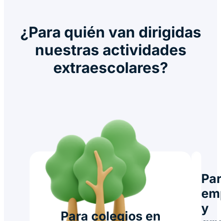
¿Para quién van dirigidas
nuestras actividades
extraescolares?
Pa
em
y
Para colegios en