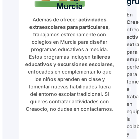
gr
Murcia
En
Además de ofrecer
actividades
Crea
extraescolares para particulares
,
ofre
trabajamos estrechamente con
acti
colegios en Murcia para diseñar
extr
programas educativos a medida.
para
Estos programas incluyen
talleres
empr
educativos
y
excursiones escolares
,
perfe
enfocados en complementar lo que
para
los niños aprenden en clase y
fome
fomentar nuevas habilidades fuera
el
del entorno escolar tradicional. Si
traba
quieres contratar actividades con
en
Creaocio, no dudes en contactarnos.
equi
la
cola
y