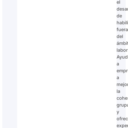
el
desar
de
habil
fuera
del
ámbi
labor
Ayu
a
empr
a
mejo
la
cohe
grup
y
ofrec
expe